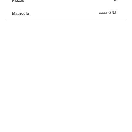
Plazas
xxxx GNJ
Matrícula