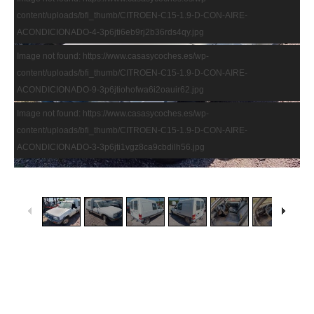
content/uploads/bfi_thumb/CITROEN-C15-1.9-D-CON-AIRE-
ACONDICIONADO-4-3p6jti6eb9rj2b36rds4qy.jpg
Image not found: https://www.casasycoches.es/wp-
content/uploads/bfi_thumb/CITROEN-C15-1.9-D-CON-AIRE-
ACONDICIONADO-9-3p6jtiohofwa6i2oauir62.jpg
Image not found: https://www.casasycoches.es/wp-
content/uploads/bfi_thumb/CITROEN-C15-1.9-D-CON-AIRE-
ACONDICIONADO-3-3p6jti1vgz8ca9cbdilh56.jpg
1
/
9