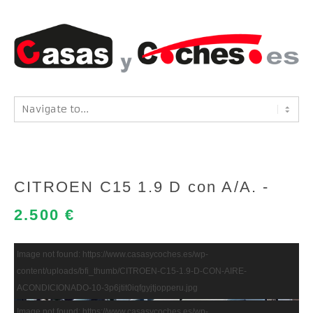
CITROEN C15 1.9 D con A/A. -
2.500 €
Image not found: https://www.casasycoches.es/wp-
content/uploads/bfi_thumb/CITROEN-C15-1.9-D-CON-AIRE-
ACONDICIONADO-10-3p6jtit0iqfgyjtjopperu.jpg
Image not found: https://www.casasycoches.es/wp-