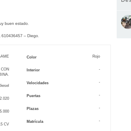
Des
uy buen estado.
610436457 – Diego.
SAME
Rojo
Color
 CON
-
Interior
BINA.
-
Velocidades
Diesel
-
Puertas
2.020
-
Plazas
5.000
-
Matrícula
15 CV