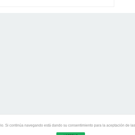
uario. Si continúa navegando está dando su consentimiento para la aceptación de l
© 2026 Casas y Coches.
Eliosoft