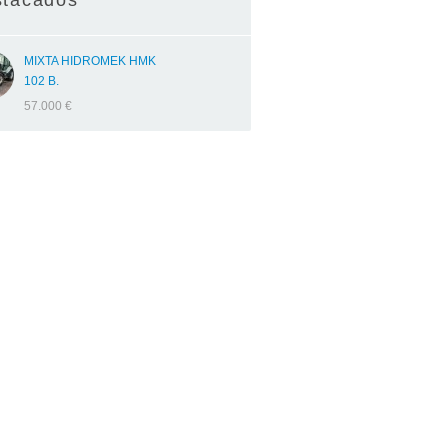
tacados
MIXTA HIDROMEK HMK
102 B.
57.000 €