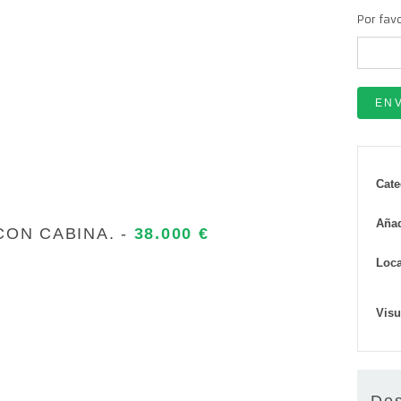
Por fav
Cate
Aña
CON CABINA. -
38.000 €
Loca
Visu