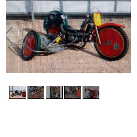
1
/
5